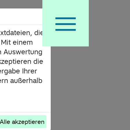
xtdateien, die
m Social Media Dschungel
 Mit einem
en Auswertung
zeptieren die
rgabe Ihrer
dern außerhalb
Alle akzeptieren