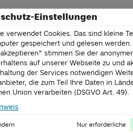
nschutz-Einstellungen
e verwendet Cookies. Das sind kleine Te
n
Digitale Elternabende
Navigieren i
puter gespeichert und gelesen werden.
le akzeptieren" stimmen Sie der anonym
ke verstehen
erhaltens auf unserer Webseite zu und ak
rhaltung der Services notwendigen Weite
nnen prägen, was Kinder und
anbieter, die zum Teil Ihre Daten in Län
werken sehen – und beeinflussen
hen Union verarbeiten (DSGVO Art. 49).
Selbstbild. In diesem digitalen
nsam mit Rebecca Zenner aus der
inweis
r Einblicke hinter die Kulissen
rfahren, wie Inhalte entstehen, wie
ndern
Nur erforderliche
 wie sie ihre Kinder im Alltag